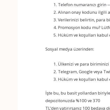
Telefon numaranızı girin —
Alınan onay kodunu ilgili a
Verilerinizi belirtin, para b
Promosyon kodu mu? Lütfen
Hüküm ve koşulları kabul e
Sosyal medya üzerinden:
Ülkenizi ve para biriminizi 
Telegram, Google veya Twi
Hüküm ve koşulları kabul 
İşte bu, bu basit yollardan biriyl
depozitonuzda %100 ve 370
TL’den yatırırsanız 100 bedava d