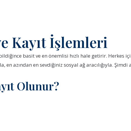
ve Kayıt İşlemleri
abildiğince basit ve en önemlisi hızlı hale getirir. Herkes i
a, en azından en sevdiğiniz sosyal ağ aracılığıyla. Şimdi 
ayıt Olunur?