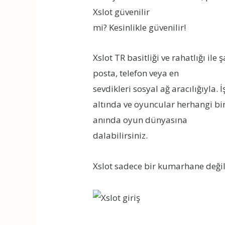
Xslot güvenilir
mi? Kesinlikle güvenilir!
Xslot TR basitliği ve rahatlığı il
posta, telefon veya en
sevdikleri sosyal ağ aracılığıyla
altında ve oyuncular herhangi bir
anında oyun dünyasına
dalabilirsiniz.
Xslot sadece bir kumarhane değil