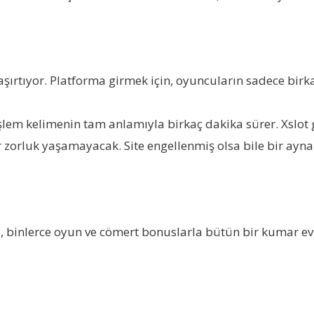
e şaşırtıyor. Platforma girmek için, oyuncuların sadece birk
. İşlem kelimenin tam anlamıyla birkaç dakika sürer. Xslot
 zorluk yaşamayacak. Site engellenmiş olsa bile bir ayna 
, binlerce oyun ve cömert bonuslarla bütün bir kumar ev