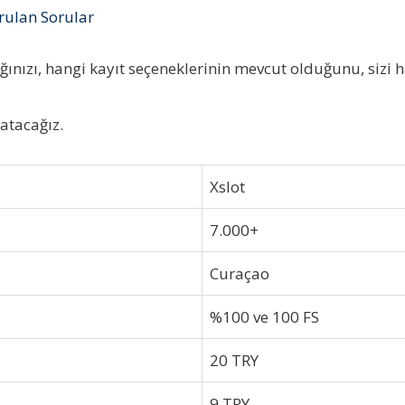
rulan Sorular
ağınızı, hangi kayıt seçeneklerinin mevcut olduğunu, sizi 
atacağız.
Xslot
7.000+
Curaçao
%100 ve 100 FS
20 TRY
9 TRY