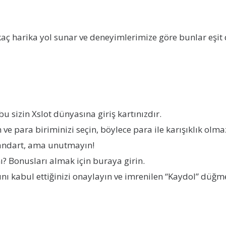
aç harika yol sunar ve deneyimlerimize göre bunlar eşit d
bu sizin Xslot dünyasına giriş kartınızdır.
n ve para biriminizi seçin, böylece para ile karışıklık olma
standart, ama unutmayın!
 Bonusları almak için buraya girin.
asını kabul ettiğinizi onaylayın ve imrenilen “Kaydol” düğm