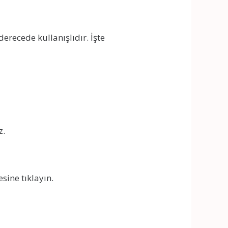
erecede kullanışlıdır. İşte
z.
esine tıklayın.