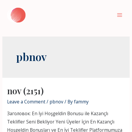
Skip
to
Mai
content
Men
pbnov
nov (2151)
Leave a Comment
/
pbnov
/ By
fammy
Заголовок: En İyi Hoşgeldin Bonusu ile Kazançlı
Teklifler Seni Bekliyor Yeni Üyeler İçin En Kazançlı
Hoşgeldin Bonusları ve En İyi Teklifler Platformumuza