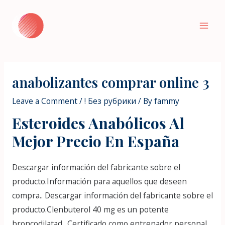
Skip
to
Mai
content
Men
anabolizantes comprar online 3
Leave a Comment
/
! Без рубрики
/ By
fammy
Esteroides Anabólicos Al
Mejor Precio En España
Descargar información del fabricante sobre el
producto.Información para aquellos que deseen
compra.. Descargar información del fabricante sobre el
producto.Clenbuterol 40 mg es un potente
broncodilatad.. Certificado como entrenador personal,